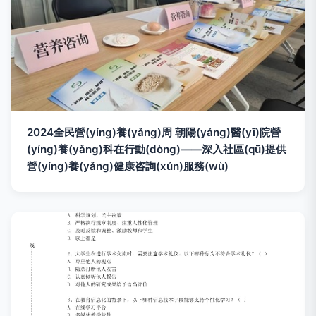
2024全民營(yíng)養(yǎng)周 朝陽(yáng)醫(yī)院營
(yíng)養(yǎng)科在行動(dòng)——深入社區(qū)提供
營(yíng)養(yǎng)健康咨詢(xún)服務(wù)