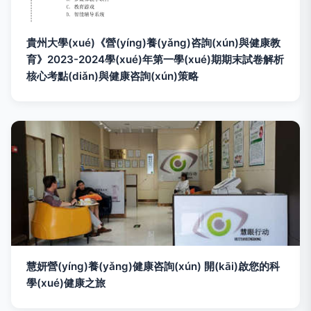
貴州大學(xué)《營(yíng)養(yǎng)咨詢(xún)與健康教
育》2023-2024學(xué)年第一學(xué)期期末試卷解析
核心考點(diǎn)與健康咨詢(xún)策略
慧妍營(yíng)養(yǎng)健康咨詢(xún) 開(kāi)啟您的科
學(xué)健康之旅