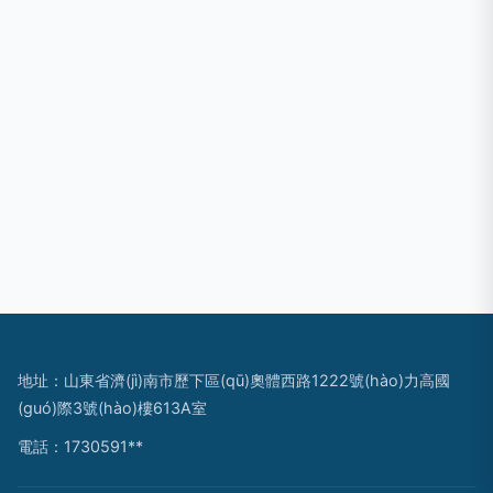
地址：山東省濟(jì)南市歷下區(qū)奧體西路1222號(hào)力高國
(guó)際3號(hào)樓613A室
電話：1730591**