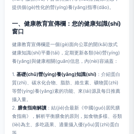
提供個(gè)性化的營(yíng)養(yǎng)指導(dǎo)。
一、健康教育宣傳欄：您的健康知識(shí)
窗口
健康教育宣傳欄是一個(gè)面向公眾的開(kāi)放式
健康知識(shí)平臺(tái)，定期更新各類(lèi)營(yíng)
養(yǎng)與健康相關(guān)信息，內(nèi)容涵蓋：
1.
基礎(chǔ)營(yíng)養(yǎng)知識(shí)
：介紹蛋白
質(zhì)、碳水化合物、脂肪、維生素、礦物質(zhì)
等營(yíng)養(yǎng)素的功能、來(lái)源及每日推薦
攝入量。
2.
膳食指南解讀
：結(jié)合最新《中國(guó)居民膳
食指南》，解析平衡膳食的原則，如食物多樣、谷類
(lèi)為主、多吃蔬果、適量攝入優(yōu)質(zhì)蛋白
等。