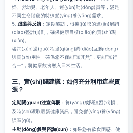
婦、嬰幼兒、老年人、運(yùn)動(dòng)員等，滿足
不同生命階段的特殊營(yíng)養(yǎng)需求。
5.
跟蹤與反饋
：定期隨訪，根據(jù)您的進(jìn)展調
(diào)整計(jì)劃，確保健康目標(biāo)的實(shí)現
(xiàn)。
咨詢(xún)過(guò)程強(qiáng)調(diào)互動(dòng)
與實(shí)用性，確保您不僅能“知其然”，更能“知行
合一”，將健康飲食融入日常生活。
三、實(shí)踐建議：如何充分利用這些資
源？
定期關(guān)注宣傳欄
：養(yǎng)成閱讀習(xí)慣，
及時(shí)獲取最新健康資訊，避免營(yíng)養(yǎng)
誤區(qū)。
主動(dòng)參與咨詢(xún)
：如果您有飲食困惑、健