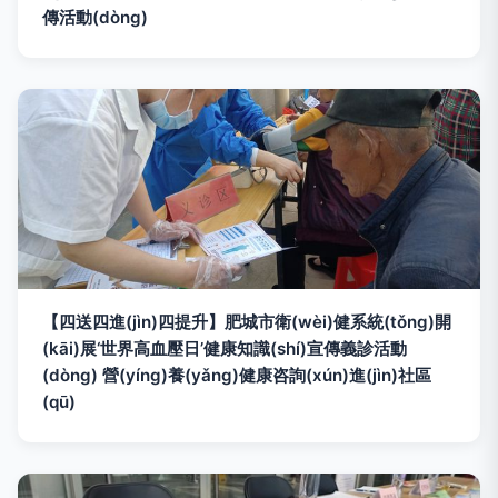
傳活動(dòng)
【四送四進(jìn)四提升】肥城市衛(wèi)健系統(tǒng)開
(kāi)展‘世界高血壓日’健康知識(shí)宣傳義診活動
(dòng) 營(yíng)養(yǎng)健康咨詢(xún)進(jìn)社區
(qū)