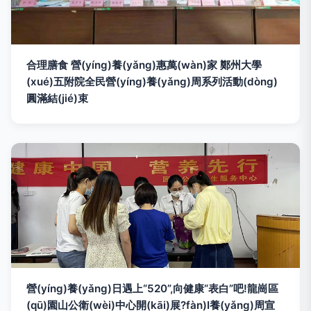
合理膳食 營(yíng)養(yǎng)惠萬(wàn)家 鄭州大學
(xué)五附院全民營(yíng)養(yǎng)周系列活動(dòng)
圓滿結(jié)束
營(yíng)養(yǎng)日遇上“520”,向健康“表白”吧!龍崗區
(qū)園山公衛(wèi)中心開(kāi)展?fàn)I養(yǎng)周宣