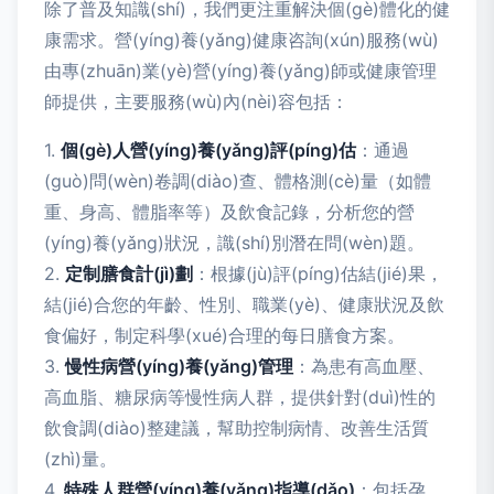
除了普及知識(shí)，我們更注重解決個(gè)體化的健
康需求。營(yíng)養(yǎng)健康咨詢(xún)服務(wù)
由專(zhuān)業(yè)營(yíng)養(yǎng)師或健康管理
師提供，主要服務(wù)內(nèi)容包括：
1.
個(gè)人營(yíng)養(yǎng)評(píng)估
：通過
(guò)問(wèn)卷調(diào)查、體格測(cè)量（如體
重、身高、體脂率等）及飲食記錄，分析您的營
(yíng)養(yǎng)狀況，識(shí)別潛在問(wèn)題。
2.
定制膳食計(jì)劃
：根據(jù)評(píng)估結(jié)果，
結(jié)合您的年齡、性別、職業(yè)、健康狀況及飲
食偏好，制定科學(xué)合理的每日膳食方案。
3.
慢性病營(yíng)養(yǎng)管理
：為患有高血壓、
高血脂、糖尿病等慢性病人群，提供針對(duì)性的
飲食調(diào)整建議，幫助控制病情、改善生活質
(zhì)量。
4.
特殊人群營(yíng)養(yǎng)指導(dǎo)
：包括孕