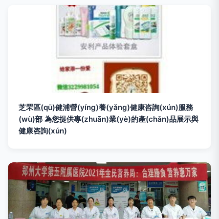
芝罘區(qū)健浦營(yíng)養(yǎng)健康咨詢(xún)服務
(wù)部 為您提供專(zhuān)業(yè)的產(chǎn)品展示與
健康咨詢(xún)