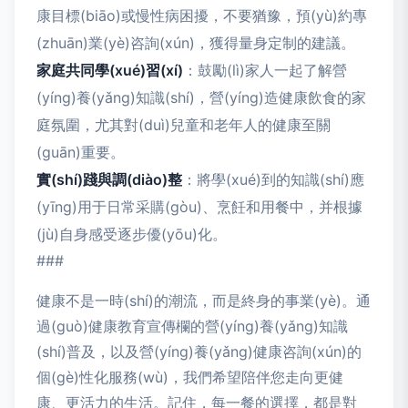
康目標(biāo)或慢性病困擾，不要猶豫，預(yù)約專
(zhuān)業(yè)咨詢(xún)，獲得量身定制的建議。
家庭共同學(xué)習(xí)
：鼓勵(lì)家人一起了解營
(yíng)養(yǎng)知識(shí)，營(yíng)造健康飲食的家
庭氛圍，尤其對(duì)兒童和老年人的健康至關
(guān)重要。
實(shí)踐與調(diào)整
：將學(xué)到的知識(shí)應
(yīng)用于日常采購(gòu)、烹飪和用餐中，并根據
(jù)自身感受逐步優(yōu)化。
###
健康不是一時(shí)的潮流，而是終身的事業(yè)。通
過(guò)健康教育宣傳欄的營(yíng)養(yǎng)知識
(shí)普及，以及營(yíng)養(yǎng)健康咨詢(xún)的
個(gè)性化服務(wù)，我們希望陪伴您走向更健
康、更活力的生活。記住，每一餐的選擇，都是對