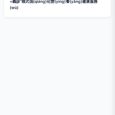
+義診”模式強(qiáng)化營(yíng)養(yǎng)健康服務
(wù)