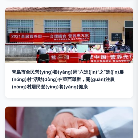
青島市全民營(yíng)養(yǎng)周“六進(jìn)”之“進(jìn)農
(nóng)村”活動(dòng)在萊西舉辦，關(guān)注農
(nóng)村居民營(yíng)養(yǎng)健康