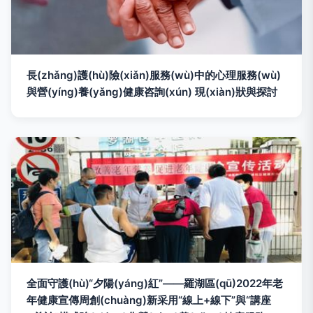
長(zhǎng)護(hù)險(xiǎn)服務(wù)中的心理服務(wù)
與營(yíng)養(yǎng)健康咨詢(xún) 現(xiàn)狀與探討
全面守護(hù)“夕陽(yáng)紅”——羅湖區(qū)2022年老
年健康宣傳周創(chuàng)新采用“線上+線下”與“講座