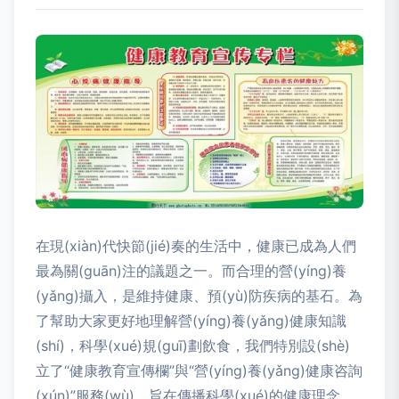
在現(xiàn)代快節(jié)奏的生活中，健康已成為人們
最為關(guān)注的議題之一。而合理的營(yíng)養
(yǎng)攝入，是維持健康、預(yù)防疾病的基石。為
了幫助大家更好地理解營(yíng)養(yǎng)健康知識
(shí)，科學(xué)規(guī)劃飲食，我們特別設(shè)
立了“健康教育宣傳欄”與“營(yíng)養(yǎng)健康咨詢
(xún)”服務(wù)，旨在傳播科學(xué)的健康理念，