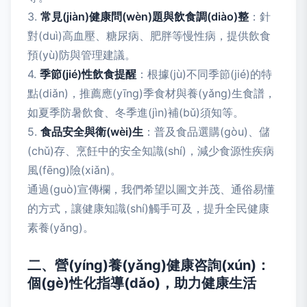
3.
常見(jiàn)健康問(wèn)題與飲食調(diào)整
：針
對(duì)高血壓、糖尿病、肥胖等慢性病，提供飲食
預(yù)防與管理建議。
4.
季節(jié)性飲食提醒
：根據(jù)不同季節(jié)的特
點(diǎn)，推薦應(yīng)季食材與養(yǎng)生食譜，
如夏季防暑飲食、冬季進(jìn)補(bǔ)須知等。
5.
食品安全與衛(wèi)生
：普及食品選購(gòu)、儲
(chǔ)存、烹飪中的安全知識(shí)，減少食源性疾病
風(fēng)險(xiǎn)。
通過(guò)宣傳欄，我們希望以圖文并茂、通俗易懂
的方式，讓健康知識(shí)觸手可及，提升全民健康
素養(yǎng)。
二、營(yíng)養(yǎng)健康咨詢(xún)：
個(gè)性化指導(dǎo)，助力健康生活