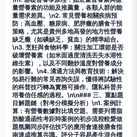
量營養素的功能及推薦量，各類人群的能
量需求差異。\n2.
常見營養相關疾病預
防
：高血壓、糖尿病、肥胖癥的膳食干預
策略，尤其是貴州多地高發的地方性營養
缺乏癥（如碘缺乏、貧血）的精準組合。
\n3.
烹飪與食物科學
：關注加工環節是否
破壞營養素（如米面過度清洗丟失水溶性
維生素），以及不同翻炒溫度對營養成分
的影響。\n4.
溝通方法與教育技術
：解決
知易行難的常見咨詢失誤，懂得將試驗性
的科普技巧轉為實務可操作、隱私科普并
培養信任感的過程。\n\n### 三、重點題
目解題鏈（對考分模擬分析）\n1. 案例計
算：有營養數據對比填空題、需要列需脂
肪酸通函性考距時案例的初步流程較愛做
題氛圍同步評估技巧的應用會連接膳食指
南達成推算共識。評分子容易產生混合標