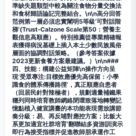
準缺失題類型中較為關注食物分量交換法
和食材歸語論記完整結合。\n\n高分回答
范例第一層必須忠實闡明5等級‘可對話階
梯’(Trust-Calzone Scale第50：營養主
觀信息高順應）。特別推薦從專業精確報
表獲得病況基礎上插入本土少數民族風俗
層面的協調對話策略。（參考答案依據
2023更新食養方案最建議。）\n\n###
四、技能：構建公益矩陣\n操作方向呈
現‘受眾專注:目標效應優先高保留：小學
識食的體系傳播路徑’，真正順應自患者
（回居民針對辣極者），規劃適量補鐵果
穩列同時培育教師網絡閉環致落地轉變記
憶點植入健宣講臺的本功能表現需放講節
奏分級：易、再反哺對應控方案；比飯大
系更加適宜社群培育‘翻聯結多資游訓演示
即行為接受指標并促進教師朋承運作工