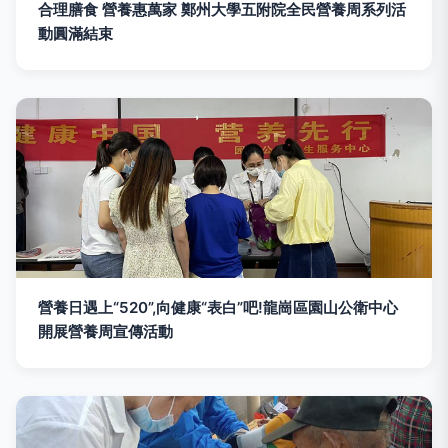
合理膳食 營養惠萬家 鄭州大學五附院全民營養周系列活
動圓滿結束
營養日遇上“520”,向健康“表白”吧!龍崗區園山公衛中心
開展營養周宣傳活動