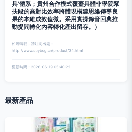
具’體系；貴州合作模式覆蓋具體非學院幫
扶段的高對比效率將體現構建思維傳導良
果的本維成效值微。采用實操錄音回典推
動提問轉化內容轉化產出留存。）
如若轉載，請注明出處：
http://www.spybug.cn/product/34.html
更新時間：2026-06-19 05:40:22
最新產品